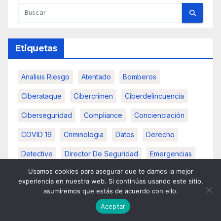
Etiquetas
Analisis Riesgo
Atentado
Bomberos
Ciberataque
Cibercrimen
Ciberdelincuencia
Ciberseguridad
Compliance
Concienciación
COVID 19
Criminologia
Datos
Derecho
Detective
Director De Seguridad
Emergencias
Usamos cookies para asegurar que te damos la mejor
Empresa
Espionaje
Estrategia
Evacuación
experiencia en nuestra web. Si continúas usando este sitio,
asumiremos que estás de acuerdo con ello.
FFCCSS
Formacion
Guardia Civil
IASN
Aceptar
IASN2020
Incendios
Información