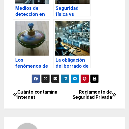
Medios de
Seguridad
detección en
física vs
seguridad
seguridad
privada
electrónica
Los
La obligación
fenómenos de
del borrado de
movimientos
imágenes en
centrípetos y
videovigilancia
centrífugos en
escenarios de
Cuánto contamina
Reglamento de
Navegación
masas
Internet
Seguridad Privada
humanas Parte
de
II
entradas