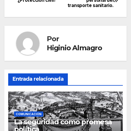
¿Protección civil?
personal del
transporte sanitario.
de
entradas
Por
Higinio Almagro
Entrada relacionada
COMUNICACIÓN
La seguridad como promesa
política