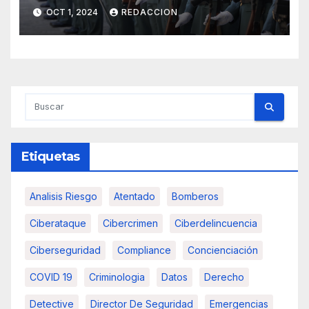
ser Guardia Civil
OCT 1, 2024
REDACCION
Etiquetas
Analisis Riesgo
Atentado
Bomberos
Ciberataque
Cibercrimen
Ciberdelincuencia
Ciberseguridad
Compliance
Concienciación
COVID 19
Criminologia
Datos
Derecho
Detective
Director De Seguridad
Emergencias