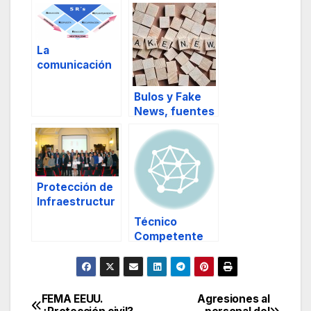
La
comunicación
en situaciones
de crisis.
Bulos y Fake
News, fuentes
de
desinformació
n
Protección de
Infraestructur
as Críticas.
Técnico
Competente
para la
Elaboración de
Planes de
Autoprotecció
FEMA EEUU.
Agresiones al
Navegación
n en Andalucía.