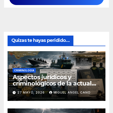
Quizas te hayas peridido...
CRIMINOLOGÍA
Aspectos jurídicos y
criminológicos de la actual
lucha contra el narcotráfico
27 MAYO, 2026
MIGUEL ANGEL CANO
en el sur de España