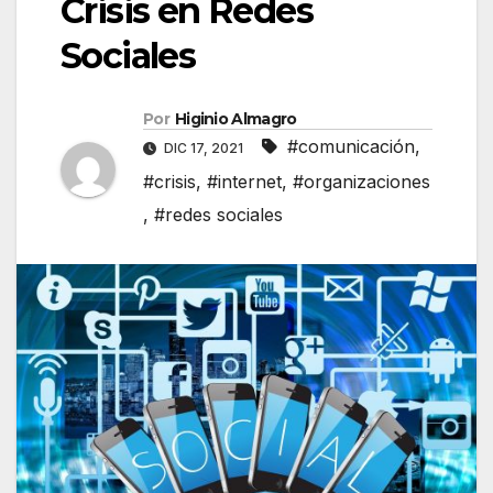
Crisis en Redes
Sociales
Por
Higinio Almagro
#comunicación
,
DIC 17, 2021
#crisis
,
#internet
,
#organizaciones
,
#redes sociales