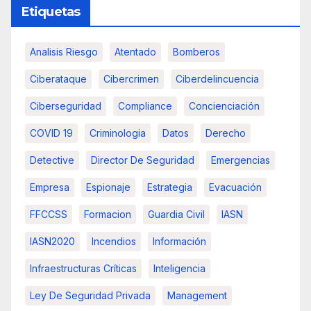
Etiquetas
Analisis Riesgo
Atentado
Bomberos
Ciberataque
Cibercrimen
Ciberdelincuencia
Ciberseguridad
Compliance
Concienciación
COVID 19
Criminologia
Datos
Derecho
Detective
Director De Seguridad
Emergencias
Empresa
Espionaje
Estrategia
Evacuación
FFCCSS
Formacion
Guardia Civil
IASN
IASN2020
Incendios
Información
Infraestructuras Críticas
Inteligencia
Ley De Seguridad Privada
Management