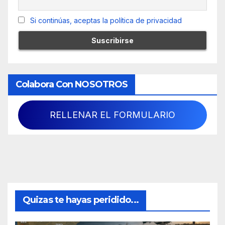
Si continúas, aceptas la política de privacidad
Colabora Con NOSOTROS
RELLENAR EL FORMULARIO
Quizas te hayas peridido...