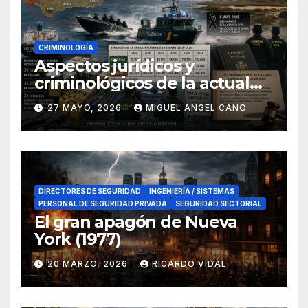
CRIMINOLOGÍA
Aspectos jurídicos y
criminológicos de la actual
lucha contra el narcotráfico
27 MAYO, 2026
MIGUEL ANGEL CANO
en el sur de España
DIRECTORES DE SEGURIDAD
INGENIERÍA / SISTEMAS
PERSONAL DE SEGURIDAD PRIVADA
SEGURIDAD SECTORIAL
El gran apagón de Nueva
York (1977)
20 MARZO, 2026
RICARDO VIDAL