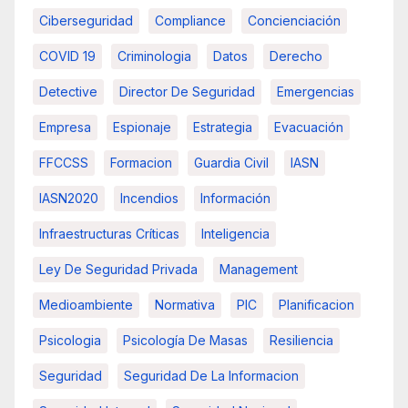
Ciberseguridad
Compliance
Concienciación
COVID 19
Criminologia
Datos
Derecho
Detective
Director De Seguridad
Emergencias
Empresa
Espionaje
Estrategia
Evacuación
FFCCSS
Formacion
Guardia Civil
IASN
IASN2020
Incendios
Información
Infraestructuras Críticas
Inteligencia
Ley De Seguridad Privada
Management
Medioambiente
Normativa
PIC
Planificacion
Psicologia
Psicología De Masas
Resiliencia
Seguridad
Seguridad De La Informacion