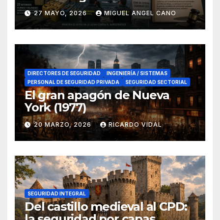
lucha contra el narcotráfico
27 MAYO, 2026
MIGUEL ANGEL CANO
en el sur de España
DIRECTORES DE SEGURIDAD
INGENIERÍA / SISTEMAS
PERSONAL DE SEGURIDAD PRIVADA
SEGURIDAD SECTORIAL
El gran apagón de Nueva
York (1977)
20 MARZO, 2026
RICARDO VIDAL
SEGURIDAD INTEGRAL
Del castillo medieval al CPD:
la seguridad por capas