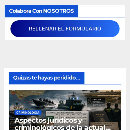
Colabora Con NOSOTROS
RELLENAR EL FORMULARIO
Quizas te hayas peridido...
CRIMINOLOGÍA
Aspectos jurídicos y
criminológicos de la actual