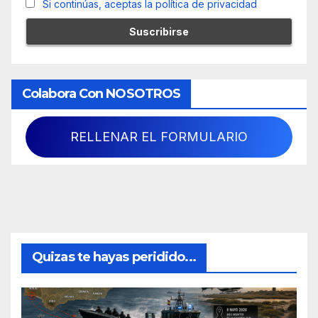
Si continúas, aceptas la política de privacidad
Colabora Con NOSOTROS
RELLENAR EL FORMULARIO
Quizas te hayas peridido...