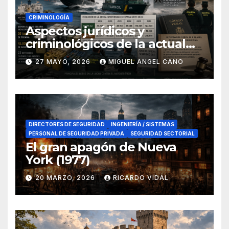
CRIMINOLOGÍA
Aspectos jurídicos y
criminológicos de la actual
lucha contra el narcotráfico
27 MAYO, 2026
MIGUEL ANGEL CANO
en el sur de España
DIRECTORES DE SEGURIDAD
INGENIERÍA / SISTEMAS
PERSONAL DE SEGURIDAD PRIVADA
SEGURIDAD SECTORIAL
El gran apagón de Nueva
York (1977)
20 MARZO, 2026
RICARDO VIDAL