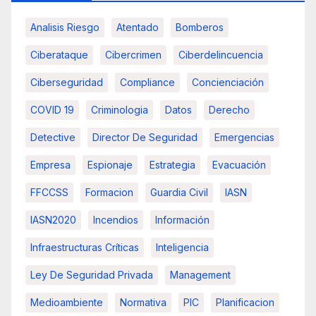
Analisis Riesgo
Atentado
Bomberos
Ciberataque
Cibercrimen
Ciberdelincuencia
Ciberseguridad
Compliance
Concienciación
COVID 19
Criminologia
Datos
Derecho
Detective
Director De Seguridad
Emergencias
Empresa
Espionaje
Estrategia
Evacuación
FFCCSS
Formacion
Guardia Civil
IASN
IASN2020
Incendios
Información
Infraestructuras Críticas
Inteligencia
Ley De Seguridad Privada
Management
Medioambiente
Normativa
PIC
Planificacion