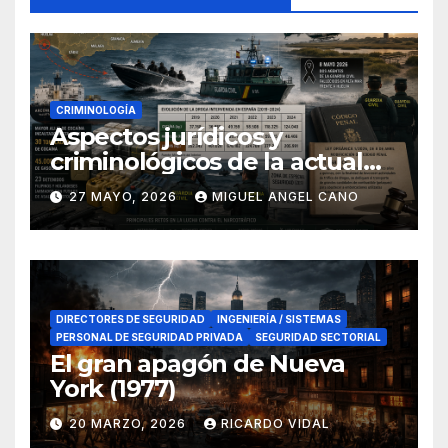
CRIMINOLOGÍA
Aspectos jurídicos y
criminológicos de la actual
lucha contra el narcotráfico
27 MAYO, 2026
MIGUEL ANGEL CANO
en el sur de España
DIRECTORES DE SEGURIDAD
INGENIERÍA / SISTEMAS
PERSONAL DE SEGURIDAD PRIVADA
SEGURIDAD SECTORIAL
El gran apagón de Nueva
York (1977)
20 MARZO, 2026
RICARDO VIDAL