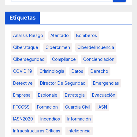
Etiquetas
Analisis Riesgo
Atentado
Bomberos
Ciberataque
Cibercrimen
Ciberdelincuencia
Ciberseguridad
Compliance
Concienciación
COVID 19
Criminologia
Datos
Derecho
Detective
Director De Seguridad
Emergencias
Empresa
Espionaje
Estrategia
Evacuación
FFCCSS
Formacion
Guardia Civil
IASN
IASN2020
Incendios
Información
Infraestructuras Críticas
Inteligencia