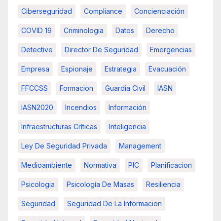
Ciberseguridad
Compliance
Concienciación
COVID 19
Criminologia
Datos
Derecho
Detective
Director De Seguridad
Emergencias
Empresa
Espionaje
Estrategia
Evacuación
FFCCSS
Formacion
Guardia Civil
IASN
IASN2020
Incendios
Información
Infraestructuras Críticas
Inteligencia
Ley De Seguridad Privada
Management
Medioambiente
Normativa
PIC
Planificacion
Psicologia
Psicología De Masas
Resiliencia
Seguridad
Seguridad De La Informacion