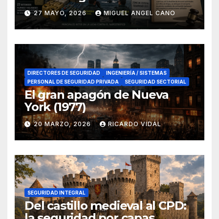
lucha contra el narcotráfico
27 MAYO, 2026
MIGUEL ANGEL CANO
en el sur de España
DIRECTORES DE SEGURIDAD
INGENIERÍA / SISTEMAS
PERSONAL DE SEGURIDAD PRIVADA
SEGURIDAD SECTORIAL
El gran apagón de Nueva
York (1977)
20 MARZO, 2026
RICARDO VIDAL
SEGURIDAD INTEGRAL
Del castillo medieval al CPD:
la seguridad por capas