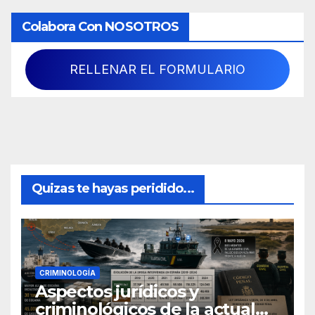
Colabora Con NOSOTROS
RELLENAR EL FORMULARIO
Quizas te hayas peridido...
CRIMINOLOGÍA
Aspectos jurídicos y
criminológicos de la actual