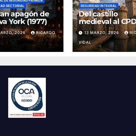
L DE SEGURIDAD PRIVADA
DAD SECTORIAL
SEGURIDAD INTEGRAL
ran apagón de
Del castillo
a York (1977)
medieval al CPD:
seguridad por c
MARZO, 2026
RICARDO
13 MARZO, 2026
RI
VIDAL