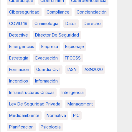
Ciberataque
Cibercrimen
Ciberdelincuencia
Ciberseguridad
Compliance
Concienciación
COVID 19
Criminologia
Datos
Derecho
Detective
Director De Seguridad
Emergencias
Empresa
Espionaje
Estrategia
Evacuación
FFCCSS
Formacion
Guardia Civil
IASN
IASN2020
Incendios
Información
Infraestructuras Críticas
Inteligencia
Ley De Seguridad Privada
Management
Medioambiente
Normativa
PIC
Planificacion
Psicologia