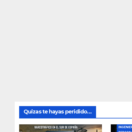
Quizas te hayas peridido...
DIRECTO
INGENIE