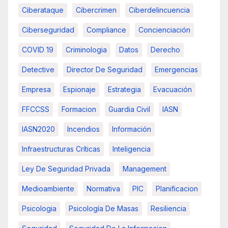
Ciberataque
Cibercrimen
Ciberdelincuencia
Ciberseguridad
Compliance
Concienciación
COVID 19
Criminologia
Datos
Derecho
Detective
Director De Seguridad
Emergencias
Empresa
Espionaje
Estrategia
Evacuación
FFCCSS
Formacion
Guardia Civil
IASN
IASN2020
Incendios
Información
Infraestructuras Críticas
Inteligencia
Ley De Seguridad Privada
Management
Medioambiente
Normativa
PIC
Planificacion
Psicologia
Psicología De Masas
Resiliencia