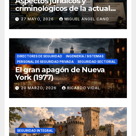
Aspectos jurídicos y
criminológicos de la actual
lucha contra el narcotráfico
27 MAYO, 2026
MIGUEL ANGEL CANO
en el sur de España
DIRECTORES DE SEGURIDAD
INGENIERÍA / SISTEMAS
PERSONAL DE SEGURIDAD PRIVADA
SEGURIDAD SECTORIAL
El gran apagón de Nueva
York (1977)
20 MARZO, 2026
RICARDO VIDAL
SEGURIDAD INTEGRAL