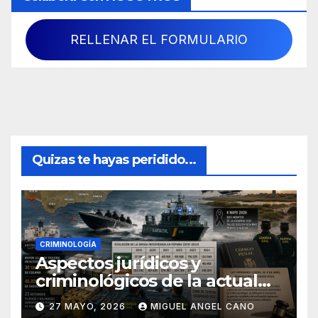
RELLENAR EL FORMULARIO
Quizas te hayas peridido...
CRIMINOLOGÍA
Aspectos jurídicos y
criminológicos de la actual
lucha contra el narcotráfico
27 MAYO, 2026
MIGUEL ANGEL CANO
en el sur de España