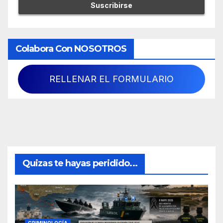
Colabora Con NOSOTROS
RELLENAR EL FORMULARIO
Quizas te hayas peridido...
CRIMINOLOGÍA