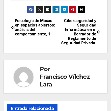
análisis del
análisis del
comportamien
comportamien
to, 2.
to, 1.
Psicología de Masas
Ciberseguridad y
Navegación
en espacios abiertos:
Seguridad
análisis del
Informática en el
de
comportamiento, 1.
Borrador de
Reglamento de
entradas
Seguridad Privada.
Por
Francisco Vílchez
Lara
Entrada relacionada