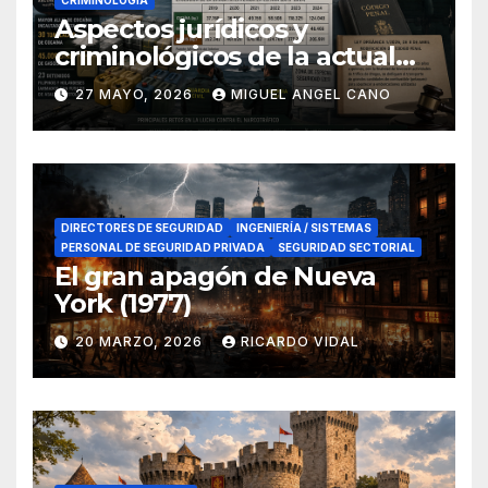
Aspectos jurídicos y
criminológicos de la actual
lucha contra el narcotráfico
27 MAYO, 2026
MIGUEL ANGEL CANO
en el sur de España
DIRECTORES DE SEGURIDAD
INGENIERÍA / SISTEMAS
PERSONAL DE SEGURIDAD PRIVADA
SEGURIDAD SECTORIAL
El gran apagón de Nueva
York (1977)
20 MARZO, 2026
RICARDO VIDAL