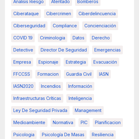
Analisis Riesgo
Atentado
Bomberos
Ciberataque
Cibercrimen
Ciberdelincuencia
Ciberseguridad
Compliance
Concienciación
COVID 19
Criminologia
Datos
Derecho
Detective
Director De Seguridad
Emergencias
Empresa
Espionaje
Estrategia
Evacuación
FFCCSS
Formacion
Guardia Civil
IASN
IASN2020
Incendios
Información
Infraestructuras Críticas
Inteligencia
Ley De Seguridad Privada
Management
Medioambiente
Normativa
PIC
Planificacion
Psicologia
Psicología De Masas
Resiliencia