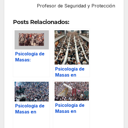
Profesor de Seguridad y Protección
Posts Relacionados:
Psicología de
Masas:
comprensión
Psicología de
actual desde
Masas en
su Historia.
espacios
cerrados:
análisis del
comportamien
to.
Psicología de
Psicología de
Masas en
Masas en
espacios
espacios
abiertos:
abiertos: