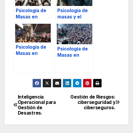
Psicología de
Psicología de
Masas en
masas y el
espacios
estado de
cerrados:
shock
análisis del
comportamien
Psicología de
to.
Psicología de
Masas en
Masas en
espacios
espacios
cerrados:
abiertos:
análisis del
análisis del
comportamien
comportamien
to, 2.
to, 1.
Inteligencia
Gestión de Riesgos:
Navegación
Operacional para
ciberseguridad y
Gestión de
ciberseguros.
de
Desastres.
entradas