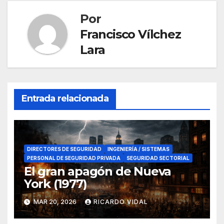
Por
Francisco Vílchez
Lara
Entrada relacionada
DIRECTORES DE SEGURIDAD
INGENIERÍA / SISTEMAS
PERSONAL DE SEGURIDAD PRIVADA
SEGURIDAD SECTORIAL
El gran apagón de Nueva
York (1977)
MAR 20, 2026
RICARDO VIDAL