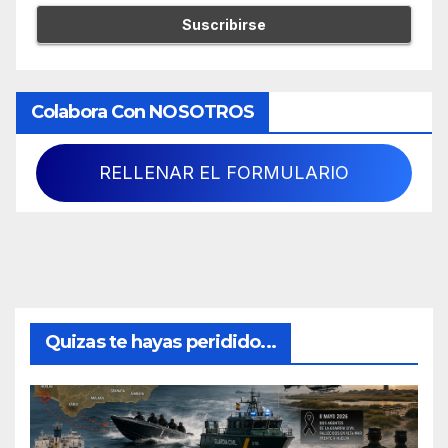
Colabora Con NOSOTROS
RELLENAR EL FORMULARIO
Quizas te hayas peridido...