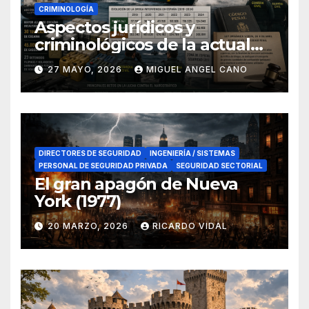
CRIMINOLOGÍA
Aspectos jurídicos y
criminológicos de la actual
lucha contra el narcotráfico
27 MAYO, 2026
MIGUEL ANGEL CANO
en el sur de España
DIRECTORES DE SEGURIDAD
INGENIERÍA / SISTEMAS
PERSONAL DE SEGURIDAD PRIVADA
SEGURIDAD SECTORIAL
El gran apagón de Nueva
York (1977)
20 MARZO, 2026
RICARDO VIDAL