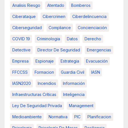
Analisis Riesgo
Atentado
Bomberos
Ciberataque
Cibercrimen
Ciberdelincuencia
Ciberseguridad
Compliance
Concienciación
COVID 19
Criminologia
Datos
Derecho
Detective
Director De Seguridad
Emergencias
Empresa
Espionaje
Estrategia
Evacuación
FFCCSS
Formacion
Guardia Civil
IASN
IASN2020
Incendios
Información
Infraestructuras Críticas
Inteligencia
Ley De Seguridad Privada
Management
Medioambiente
Normativa
PIC
Planificacion
Psicologia
Psicología De Masas
Resiliencia