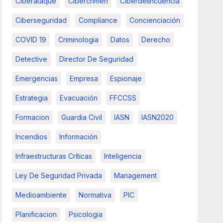
Ciberataque
Cibercrimen
Ciberdelincuencia
Ciberseguridad
Compliance
Concienciación
COVID 19
Criminologia
Datos
Derecho
Detective
Director De Seguridad
Emergencias
Empresa
Espionaje
Estrategia
Evacuación
FFCCSS
Formacion
Guardia Civil
IASN
IASN2020
Incendios
Información
Infraestructuras Críticas
Inteligencia
Ley De Seguridad Privada
Management
Medioambiente
Normativa
PIC
Planificacion
Psicologia