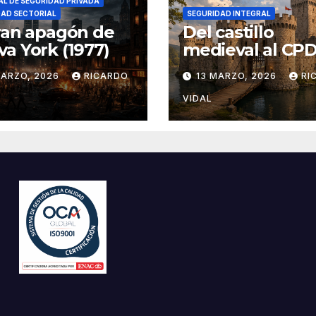
L DE SEGURIDAD PRIVADA
DAD SECTORIAL
SEGURIDAD INTEGRAL
ran apagón de
Del castillo
a York (1977)
medieval al CPD:
seguridad por c
MARZO, 2026
RICARDO
13 MARZO, 2026
RI
VIDAL