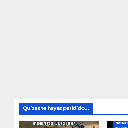
Quizas te hayas peridido...
DIRECTO
INGENIE