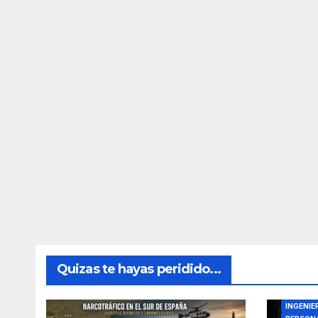
Quizas te hayas peridido...
DIRECTO
INGENIE