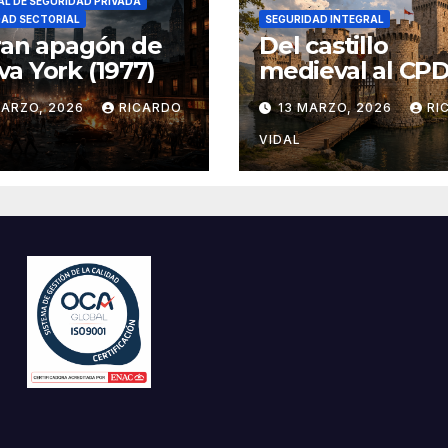
L DE SEGURIDAD PRIVADA
DAD SECTORIAL
SEGURIDAD INTEGRAL
ran apagón de
Del castillo
a York (1977)
medieval al CPD:
seguridad por c
MARZO, 2026
RICARDO
13 MARZO, 2026
RI
VIDAL