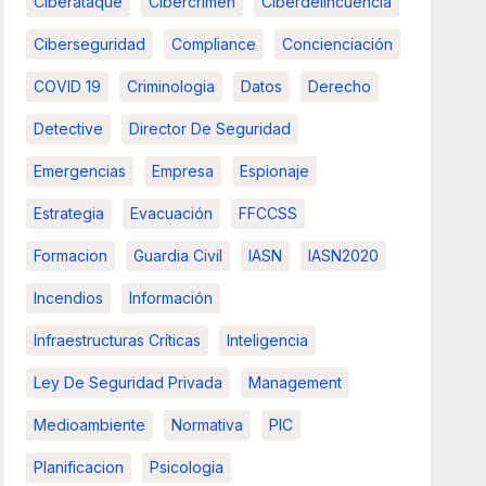
Ciberataque
Cibercrimen
Ciberdelincuencia
Ciberseguridad
Compliance
Concienciación
COVID 19
Criminologia
Datos
Derecho
Detective
Director De Seguridad
Emergencias
Empresa
Espionaje
Estrategia
Evacuación
FFCCSS
Formacion
Guardia Civil
IASN
IASN2020
Incendios
Información
Infraestructuras Críticas
Inteligencia
Ley De Seguridad Privada
Management
Medioambiente
Normativa
PIC
Planificacion
Psicologia