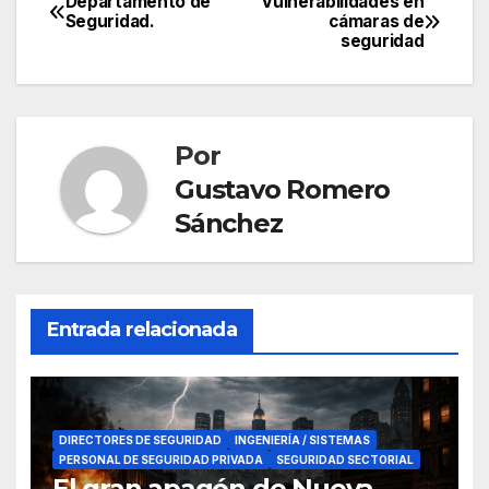
Departamento de
Vulnerabilidades en
Navegación
Seguridad.
cámaras de
seguridad
de
entradas
Por
Gustavo Romero
Sánchez
Entrada relacionada
DIRECTORES DE SEGURIDAD
INGENIERÍA / SISTEMAS
PERSONAL DE SEGURIDAD PRIVADA
SEGURIDAD SECTORIAL
El gran apagón de Nueva