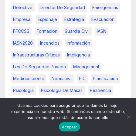
Detective
Director De Seguridad
Emergencias
Empresa
Espionaje
Estrategia
Evacuación
FFCCSS
Formacion
Guardia Civil
IASN
IASN2020
Incendios
Información
Infraestructuras Críticas
Inteligencia
Ley De Seguridad Privada
Management
Medioambiente
Normativa
PIC
Planificacion
Psicologia
Psicología De Masas
Resiliencia
Seguridad
Seguridad De La Informacion
Usamos cookies para asegurar que te damos la mejor
experiencia en nuestra web. Si continúas usando este sitio,
Seguridad Integral
Seguridad Nacional
asumiremos que estás de acuerdo con ello.
Seguridad Privada
Terrorismo
Aceptar