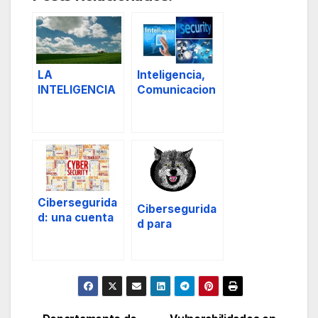
LA
Inteligencia,
INTELIGENCIA
Comunicacion
QUE
es y Seguridad
NECESITAMOS,
un pie en la
«tierra» y otro
en la «nube»
Cibersegurida
Cibersegurida
d: una cuenta
d para
pendiente.
Directivos (2ª
parte)