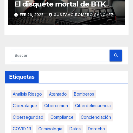
El disquete mortal de BTK
FEB 26, 2025
GUSTAVO ROMERO SÁNCHEZ
Etiquetas
Analisis Riesgo
Atentado
Bomberos
Ciberataque
Cibercrimen
Ciberdelincuencia
Ciberseguridad
Compliance
Concienciación
COVID 19
Criminologia
Datos
Derecho