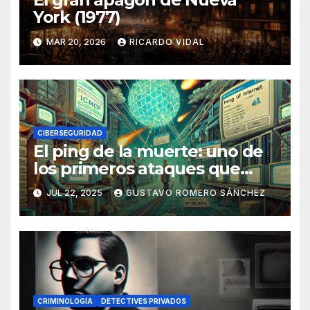
York (1977)
MAR 20, 2026
RICARDO VIDAL
CIBERSEGURIDAD
El ping de la muerte: uno de
los primeros ataques que
sacudió Internet
JUL 22, 2025
GUSTAVO ROMERO SÁNCHEZ
CRIMINOLOGÍA
DETECTIVES PRIVADOS