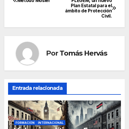
Método Mosler
PLEGEM, un nuevo
Navegación
Plan Estatal para el
ámbito de Protección
de
Civil.
entradas
Por
Tomás Hervás
Entrada relacionada
FORMACIÓN
INTERNACIONAL