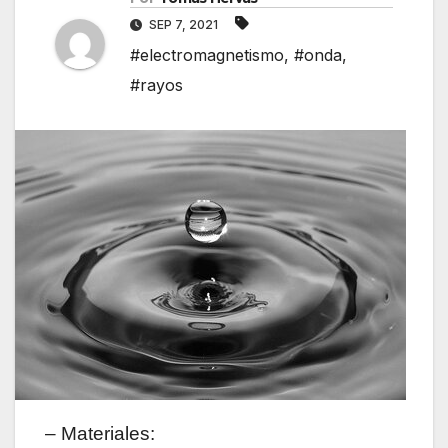
SEP 7, 2021
#electromagnetismo
,
#onda
,
#rayos
– Materiales: