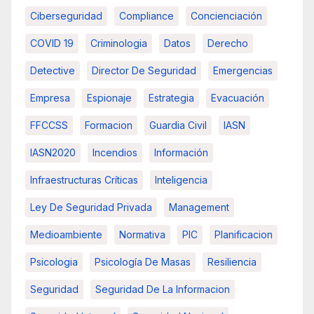
Ciberseguridad
Compliance
Concienciación
COVID 19
Criminologia
Datos
Derecho
Detective
Director De Seguridad
Emergencias
Empresa
Espionaje
Estrategia
Evacuación
FFCCSS
Formacion
Guardia Civil
IASN
IASN2020
Incendios
Información
Infraestructuras Críticas
Inteligencia
Ley De Seguridad Privada
Management
Medioambiente
Normativa
PIC
Planificacion
Psicologia
Psicología De Masas
Resiliencia
Seguridad
Seguridad De La Informacion