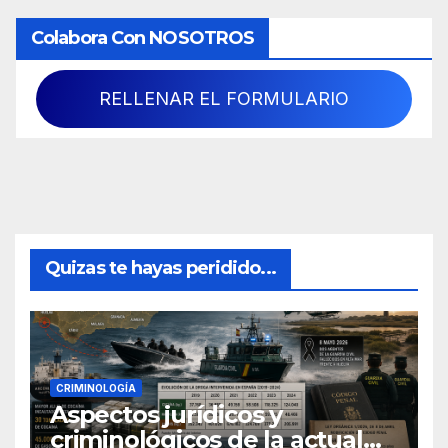
Colabora Con NOSOTROS
RELLENAR EL FORMULARIO
Quizas te hayas peridido...
CRIMINOLOGÍA
Aspectos jurídicos y
criminológicos de la actual