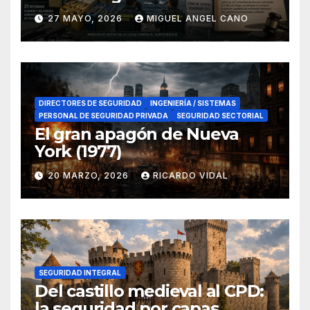
lucha contra el narcotráfico
27 MAYO, 2026
MIGUEL ANGEL CANO
en el sur de España
DIRECTORES DE SEGURIDAD
INGENIERÍA / SISTEMAS
PERSONAL DE SEGURIDAD PRIVADA
SEGURIDAD SECTORIAL
El gran apagón de Nueva
York (1977)
20 MARZO, 2026
RICARDO VIDAL
SEGURIDAD INTEGRAL
Del castillo medieval al CPD:
la seguridad por capas