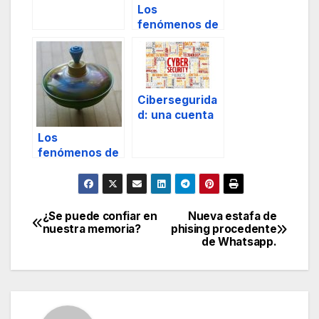
Los
gestión de
fenómenos de
riesgos.
movimientos
centrípetos y
centrífugos en
escenarios de
masas
Cibersegurida
humanas parte
d: una cuenta
I
pendiente.
Los
fenómenos de
movimientos
centrípetos y
centrífugos en
escenarios de
¿Se puede confiar en
Nueva estafa de
Navegación
masas
nuestra memoria?
phising procedente
de Whatsapp.
humanas Parte
de
II
entradas