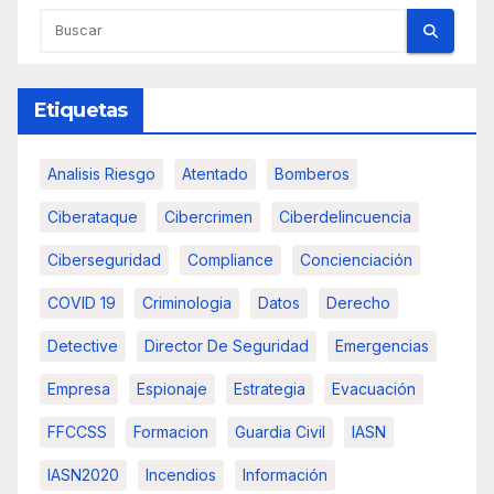
Etiquetas
Analisis Riesgo
Atentado
Bomberos
Ciberataque
Cibercrimen
Ciberdelincuencia
Ciberseguridad
Compliance
Concienciación
COVID 19
Criminologia
Datos
Derecho
Detective
Director De Seguridad
Emergencias
Empresa
Espionaje
Estrategia
Evacuación
FFCCSS
Formacion
Guardia Civil
IASN
IASN2020
Incendios
Información