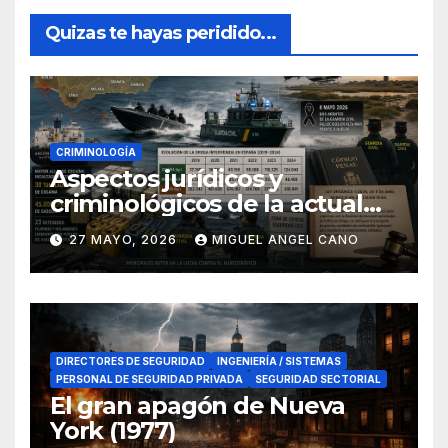
Quizas te hayas peridido...
CRIMINOLOGÍA
Aspectos jurídicos y
criminológicos de la actual
lucha contra el narcotráfico
27 MAYO, 2026
MIGUEL ANGEL CANO
en el sur de España
DIRECTORES DE SEGURIDAD
INGENIERÍA / SISTEMAS
PERSONAL DE SEGURIDAD PRIVADA
SEGURIDAD SECTORIAL
El gran apagón de Nueva
York (1977)