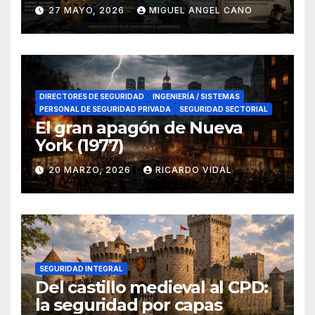
lucha contra el narcotráfico
27 MAYO, 2026
MIGUEL ANGEL CANO
en el sur de España
DIRECTORES DE SEGURIDAD
INGENIERÍA / SISTEMAS
PERSONAL DE SEGURIDAD PRIVADA
SEGURIDAD SECTORIAL
El gran apagón de Nueva
York (1977)
20 MARZO, 2026
RICARDO VIDAL
SEGURIDAD INTEGRAL
Del castillo medieval al CPD:
la seguridad por capas