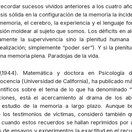
ecordar sucesos vividos anteriores a los cuatro añ
sis sólida en la configuración de la memoria la incid
a memoria, el cerebro, la experiencia y el lenguaje f
ión moldear al sujeto que somos. Los déficits en a
amente la supervivencia sino la plenitud humana
realización; simplemente “poder ser”). Y si la plenitu
una memoria plena. Paradojas de la vida.
U,1944). Matemática y doctora en Psicología d
ocencia (Universidad de California), ha publicado m
ientíficos sobre el tema de lo que ha denominado “
ciones, está el acercamiento al drama de los a
l estudio de la memoria a largo plazo. Aunque b
 los testimonios de víctimas, consideró también q
 cuando estos recuerdos se hallan reprimidos por 
s de ensayos y experimentos la exactitud en el rec