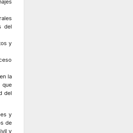
najes
rales
s del
tos y
uceso
en la
a que
d del
ses y
os de
vil y