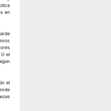
ptica
es en
tarde
cesos
lores
 O el
lgún
do el
desde
iezas