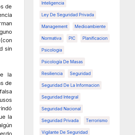
Inteligencia
os de
encia
Ley De Seguridad Privada
orman
Management
Medioambiente
lguno
Normativa
PIC
Planificacion
 (con
d sin
Psicologia
Psicología De Masas
Resiliencia
Seguridad
e la
ás de
Seguridad De La Informacion
falsa
Seguridad Integral
busos
rindó
Seguridad Nacional
ue la
Seguridad Privada
Terrorismo
algún
Vigilante De Seguridad
uerdo