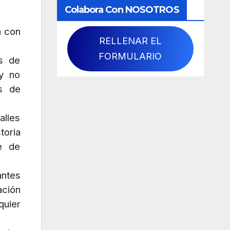
Colabora Con NOSOTROS
a con
RELLENAR EL
FORMULARIO
os de
 y no
as de
alles
toria
e de
antes
ación
quier