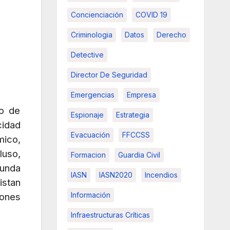
Concienciación
COVID 19
Criminologia
Datos
Derecho
Detective
Director De Seguridad
Emergencias
Empresa
lo de
Espionaje
Estrategia
cidad
Evacuación
FFCCSS
mico,
luso,
Formacion
Guardia Civil
funda
IASN
IASN2020
Incendios
istan
Información
iones
Infraestructuras Críticas