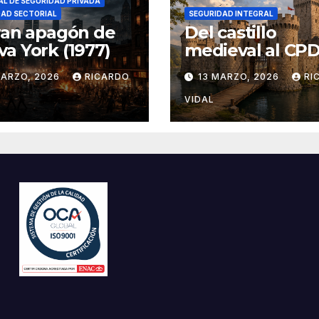
L DE SEGURIDAD PRIVADA
DAD SECTORIAL
SEGURIDAD INTEGRAL
ran apagón de
Del castillo
a York (1977)
medieval al CPD:
seguridad por c
MARZO, 2026
RICARDO
13 MARZO, 2026
RI
VIDAL