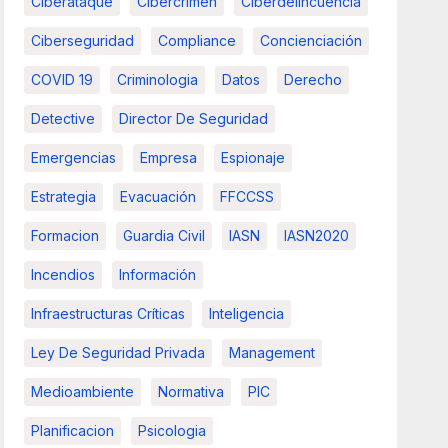
Ciberataque
Cibercrimen
Ciberdelincuencia
Ciberseguridad
Compliance
Concienciación
COVID 19
Criminologia
Datos
Derecho
Detective
Director De Seguridad
Emergencias
Empresa
Espionaje
Estrategia
Evacuación
FFCCSS
Formacion
Guardia Civil
IASN
IASN2020
Incendios
Información
Infraestructuras Críticas
Inteligencia
Ley De Seguridad Privada
Management
Medioambiente
Normativa
PIC
Planificacion
Psicologia