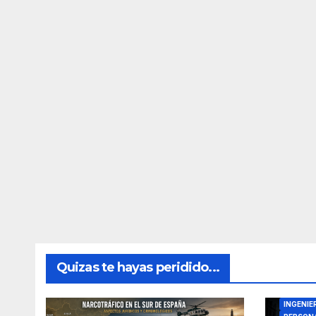
Quizas te hayas peridido...
DIRECTO
INGENIE