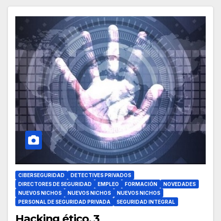
CIBERSEGURIDAD
DETECTIVES PRIVADOS
DIRECTORES DE SEGURIDAD
EMPLEO
FORMACIÓN
NOVEDADES
NUEVOS NICHOS
NUEVOS NICHOS
NUEVOS NICHOS
PERSONAL DE SEGURIDAD PRIVADA
SEGURIDAD INTEGRAL
Hacking ético, 3