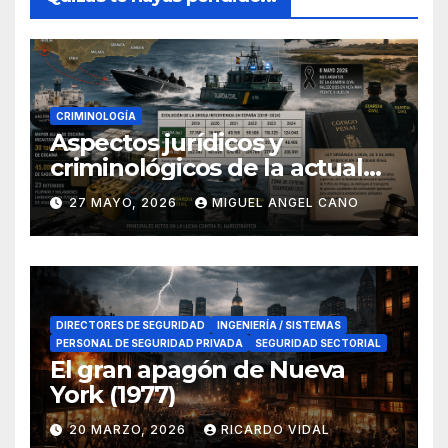
CRIMINOLOGÍA
Aspectos jurídicos y
criminológicos de la actual
lucha contra el narcotráfico
27 MAYO, 2026
MIGUEL ANGEL CANO
en el sur de España
DIRECTORES DE SEGURIDAD
INGENIERÍA / SISTEMAS
PERSONAL DE SEGURIDAD PRIVADA
SEGURIDAD SECTORIAL
El gran apagón de Nueva
York (1977)
20 MARZO, 2026
RICARDO VIDAL