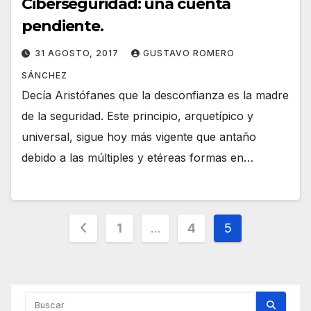
Ciberseguridad: una cuenta
pendiente.
31 AGOSTO, 2017
GUSTAVO ROMERO
SÁNCHEZ
Decía Aristófanes que la desconfianza es la madre
de la seguridad. Este principio, arquetípico y
universal, sigue hoy más vigente que antaño
debido a las múltiples y etéreas formas en…
Paginación
1
…
4
5
de
entradas