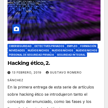
CIBERSEGURIDAD
DETECTIVES PRIVADOS
EMPLEO
FORMACIÓN
NOVEDADES
NUEVOS NICHOS
NUEVOS NICHOS
NUEVOS NICHOS
PERSONAL DE SEGURIDAD PRIVADA
SEGURIDAD INTEGRAL
Hacking ético, 2.
13 FEBRERO, 2019
GUSTAVO ROMERO
SÁNCHEZ
En la primera entrega de esta serie de artículos
sobre hacking ético se introdujeron tanto el
concepto del enunciado, como las fases y los