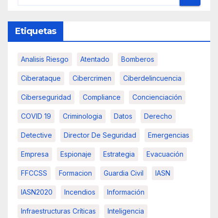
Etiquetas
Analisis Riesgo
Atentado
Bomberos
Ciberataque
Cibercrimen
Ciberdelincuencia
Ciberseguridad
Compliance
Concienciación
COVID 19
Criminologia
Datos
Derecho
Detective
Director De Seguridad
Emergencias
Empresa
Espionaje
Estrategia
Evacuación
FFCCSS
Formacion
Guardia Civil
IASN
IASN2020
Incendios
Información
Infraestructuras Críticas
Inteligencia