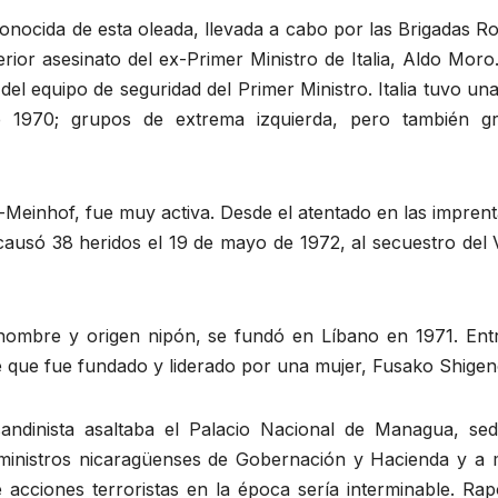
nocida de esta oleada, llevada a cabo por las Brigadas Ro
rior asesinato del ex-Primer Ministro de Italia, Aldo Mor
del equipo de seguridad del Primer Ministro. Italia tuvo u
 de 1970; grupos de extrema izquierda, pero también g
Meinhof, fue muy activa. Desde el atentado en las imprent
ue causó 38 heridos el 19 de mayo de 1972, al secuestro del
nombre y origen nipón, se fundó en Líbano en 1971. Entr
de que fue fundado y liderado por una mujer, Fusako Shige
ndinista asaltaba el Palacio Nacional de Managua, sed
ministros nicaragüenses de Gobernación y Hacienda y a 
e acciones terroristas en la época sería interminable. Ra