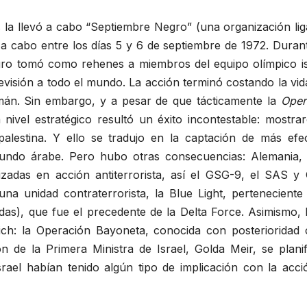
 la llevó a cabo “Septiembre Negro” (una organización lig
 a cabo entre los días 5 y 6 de septiembre de 1972. Duran
o tomó como rehenes a miembros del equipo olímpico isr
evisión a todo el mundo. La acción terminó costando la vid
alemán. Sin embargo, y a pesar de que tácticamente la
Oper
 nivel estratégico resultó un éxito incontestable: mostra
alestina. Y ello se tradujo en la captación de más efec
undo árabe. Pero hubo otras consecuencias: Alemania,
izadas en acción antiterrorista, así el GSG-9, el SAS y
na unidad contraterrorista, la Blue Light, perteneciente 
as), que fue el precedente de la Delta Force. Asimismo, I
ch: la Operación Bayoneta, conocida con posterioridad
n de la Primera Ministra de Israel, Golda Meir, se planif
srael habían tenido algún tipo de implicación con la acci