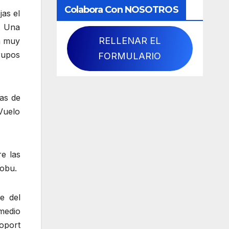
Colabora Con NOSOTROS
jas el
o. Una
RELLENAR EL
na muy
rupos
FORMULARIO
as de
 Vuelo
e las
nobu.
e del
medio
poport