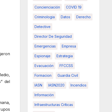
Concienciación
COVID 19
Criminologia
Datos
Derecho
Detective
Director De Seguridad
Emergencias
Empresa
jeron
Espionaje
Estrategia
Evacuación
FFCCSS
edio,
Formacion
Guardia Civil
” del
IASN
IASN2020
Incendios
Información
mana,
Infraestructuras Críticas
grupos