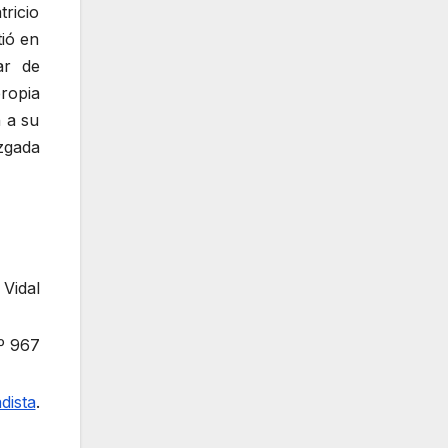
ricio
tió en
ar de
ropia
n a su
zgada
 Vidal
º 967
dista
.