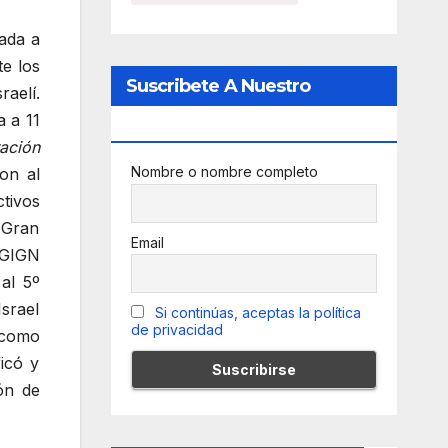
ada a
te los
Suscribete A Nuestro
aelí.
a a 11
Newsletter
ación
Nombre o nombre completo
ron al
tivos
 Gran
Email
 GIGN
al 5º
srael
Si continúas, aceptas la política
de privacidad
 como
icó y
ón de