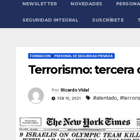
NEWSLETTER
NOVEDADES
PERSONA
SEGURIDAD INTEGRAL
SUSCRÍBETE
FORMACIÓN
PERSONAL DE SEGURIDAD PRIVADA
Terrorismo: tercera 
Por
Ricardo Vidal
#atentado
,
#terror
FEB 10, 2021