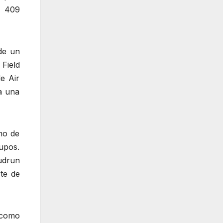
, 409
de un
Field
e Air
 a una
ho de
upos.
udrun
te de
 como