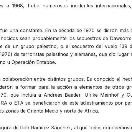
res a 1968, hubo numerosos incidentes internacionales
 fue una constante. En la década de 1970 se dieron más 
onocidos sean probablemente los secuestros de Dawson’s 
e de un grupo palestino, o el secuestro del vuelo 139 d
e 1976) de terroristas palestinos y alemanes, que dio lugar
ueno u Operación Entebbe.
a colaboración entre distintos grupos. Es conocido el hec
yudaron a formar para la acción a elementos de otros gr
1970, que incluía a Andreas Baader, Ulrike Meinhof y G
 IRA o ETA se beneficiaron de este adiestramiento por par
as zonas de Oriente Medio y norte de África.
e figura de Ilich Ramírez Sánchez, al que todos conocemos