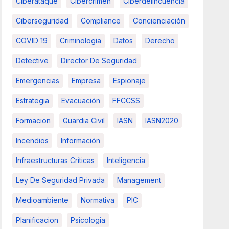
Ciberataque
Cibercrimen
Ciberdelincuencia
Ciberseguridad
Compliance
Concienciación
COVID 19
Criminologia
Datos
Derecho
Detective
Director De Seguridad
Emergencias
Empresa
Espionaje
Estrategia
Evacuación
FFCCSS
Formacion
Guardia Civil
IASN
IASN2020
Incendios
Información
Infraestructuras Críticas
Inteligencia
Ley De Seguridad Privada
Management
Medioambiente
Normativa
PIC
Planificacion
Psicologia