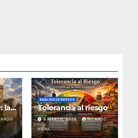
ANÁLISIS DE RIESGOS
 la
Tolerancia al riesgo
apas
CARDO
6 MARZO, 2026
RICARDO
VIDAL