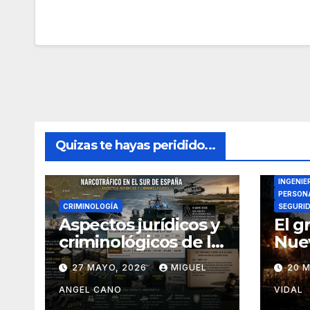
Quizas te hayas peridido...
DIRECTO
INGENIE
PERSONA
CRIMINOLOGÍA
SEGURI
Aspectos jurídicos y
El g
criminológicos de la
Nuev
actual lucha contra
27 MAYO, 2026
MIGUEL
20 
el narcotráfico en el
sur de España
ANGEL CANO
VIDAL