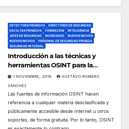
DETECTIVES PRIVADOS
DIRECTORES DE SEGURIDAD
ESCOLTAS PRIVADOS
FORMACIÓN
INTELIGENCIA
JEFES DE SEGURIDAD
NOVEDADES
NUEVOS NICHOS
NUEVOS NICHOS
PERSONAL DE SEGURIDAD PRIVADA
SEGURIDAD INTEGRAL
Introducción a las técnicas y
herramientas OSINT para la
investigación en Internet.
1 NOVIEMBRE, 2019
GUSTAVO ROMERO
SÁNCHEZ
Las fuentes de información OSINT hacen
referencia a cualquier materia desclasificada y
públicamente accesible desde Internet u otros
soportes, de forma gratuita. Por lo tanto, OSINT
es exactamente lo contrario…