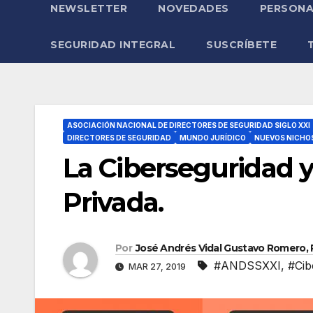
NEWSLETTER
NOVEDADES
PERSONA
SEGURIDAD INTEGRAL
SUSCRÍBETE
ASOCIACIÓN NACIONAL DE DIRECTORES DE SEGURIDAD SIGLO XXI
DIRECTORES DE SEGURIDAD
MUNDO JURÍDICO
NUEVOS NICHO
La Ciberseguridad 
Privada.
Por
José Andrés Vidal Gustavo Romero, R
#ANDSSXXI
,
#Cib
MAR 27, 2019