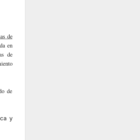
sas de
ada en
sas de
miento
ado de
ica y