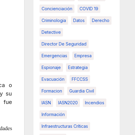
Concienciación
COVID 19
Criminologia
Datos
Derecho
Detective
Director De Seguridad
Emergencias
Empresa
Espionaje
Estrategia
Evacuación
FFCCSS
ica o
Formacion
Guardia Civil
 y su
 fue
IASN
IASN2020
Incendios
Información
Infraestructuras Críticas
idades