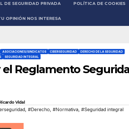
L DE SEGURIDAD PRIVADA
POLÍTICA DE COOKIES
TU OPINIÓN NOS INTERESA
ASOCIACIONES/SINDICATOS
CIBERSEGURIDAD
DERECHO DE LA SEGURIDAD
S
SEGURIDAD INTEGRAL
y el Reglamento Segurid
icardo Vidal
erseguridad
,
#Derecho
,
#Normativa
,
#Seguridad integral