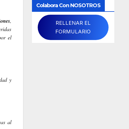
Colabora Con NOSOTROS
iones
,
RELLENAR EL
eridas
FORMULARIO
por el
idad y
vas al