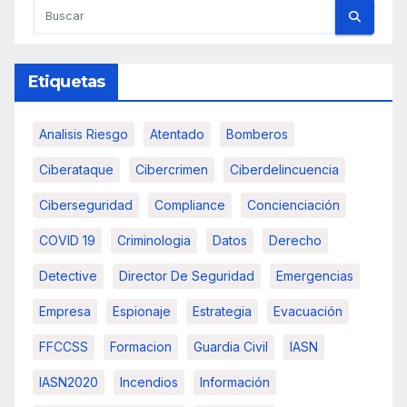
Etiquetas
Analisis Riesgo
Atentado
Bomberos
Ciberataque
Cibercrimen
Ciberdelincuencia
Ciberseguridad
Compliance
Concienciación
COVID 19
Criminologia
Datos
Derecho
Detective
Director De Seguridad
Emergencias
Empresa
Espionaje
Estrategia
Evacuación
FFCCSS
Formacion
Guardia Civil
IASN
IASN2020
Incendios
Información