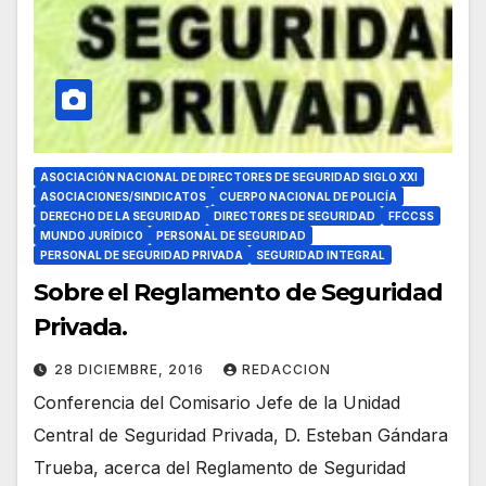
ASOCIACIÓN NACIONAL DE DIRECTORES DE SEGURIDAD SIGLO XXI
ASOCIACIONES/SINDICATOS
CUERPO NACIONAL DE POLICÍA
DERECHO DE LA SEGURIDAD
DIRECTORES DE SEGURIDAD
FFCCSS
MUNDO JURÍDICO
PERSONAL DE SEGURIDAD
PERSONAL DE SEGURIDAD PRIVADA
SEGURIDAD INTEGRAL
Sobre el Reglamento de Seguridad
Privada.
28 DICIEMBRE, 2016
REDACCION
Conferencia del Comisario Jefe de la Unidad
Central de Seguridad Privada, D. Esteban Gándara
Trueba, acerca del Reglamento de Seguridad