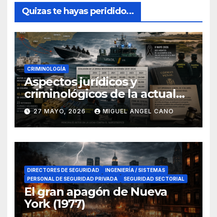
Quizas te hayas peridido...
CRIMINOLOGÍA
Aspectos jurídicos y
criminológicos de la actual
lucha contra el narcotráfico
27 MAYO, 2026
MIGUEL ANGEL CANO
en el sur de España
DIRECTORES DE SEGURIDAD
INGENIERÍA / SISTEMAS
PERSONAL DE SEGURIDAD PRIVADA
SEGURIDAD SECTORIAL
El gran apagón de Nueva
York (1977)