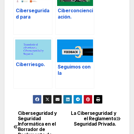
Cibersegurida
Ciberconcienci
d para
ación.
Directivos.
Ciberriesgo.
Seguimos con
la
Cibersegurida
d.
Ciberseguridad y
La Ciberseguridad y
Navegación
Seguridad
el Reglamento
Informática en el
Seguridad Privada.
de
Borrador de