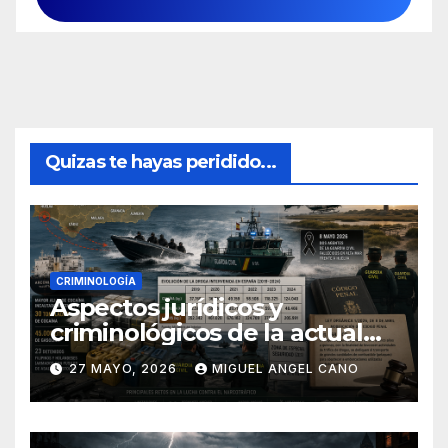
Quizas te hayas peridido...
CRIMINOLOGÍA
Aspectos jurídicos y
criminológicos de la actual
lucha contra el narcotráfico
27 MAYO, 2026
MIGUEL ANGEL CANO
en el sur de España