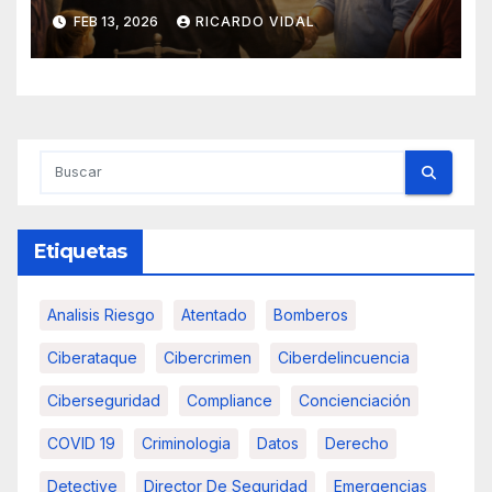
FEB 13, 2026
RICARDO VIDAL
Etiquetas
Analisis Riesgo
Atentado
Bomberos
Ciberataque
Cibercrimen
Ciberdelincuencia
Ciberseguridad
Compliance
Concienciación
COVID 19
Criminologia
Datos
Derecho
Detective
Director De Seguridad
Emergencias