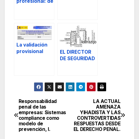
profesional: de
los diez
mandamientos
-principios del
personal de
seguridad
privada.
La validación
provisional
EL DIRECTOR
como una de
DE SEGURIDAD
las funciones
PRIVADA Y LA
del Director de
GESTION DE
Seguridad y
PERSONAS
Jefes de
Seguridad.
Responsabilidad
LA ACTUAL
Navegación
penal de las
AMENAZA
empresas: Sistemas
YIHADISTA Y LAS
de
compliance como
CONTROVERTIDAS
modelo de
RESPUESTAS DESDE
entradas
prevención, I.
EL DERECHO PENAL.