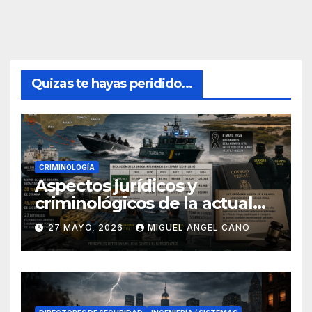
Quizas te hayas peridido...
CRIMINOLOGÍA
Aspectos jurídicos y
criminológicos de la actual
lucha contra el narcotráfico
27 MAYO, 2026
MIGUEL ANGEL CANO
en el sur de España