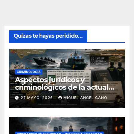
Quizas te hayas peridido...
CRIMINOLOGÍA
Aspectos jurídicos y
criminológicos de la actual
lucha contra el narcotráfico
27 MAYO, 2026
MIGUEL ANGEL CANO
en el sur de España