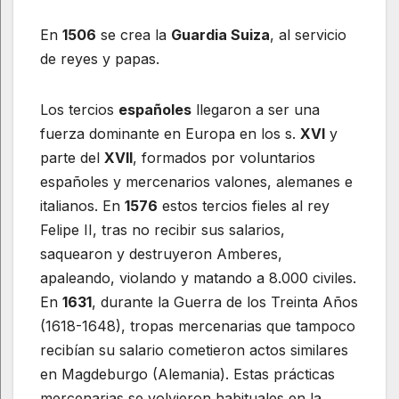
En
1506
se crea la
Guardia Suiza
, al servicio
de reyes y papas.
Los tercios
españoles
llegaron a ser una
fuerza dominante en Europa en los s.
XVI
y
parte del
XVII
, formados por voluntarios
españoles y mercenarios valones, alemanes e
italianos. En
1576
estos tercios fieles al rey
Felipe II, tras no recibir sus salarios,
saquearon y destruyeron Amberes,
apaleando, violando y matando a 8.000 civiles.
En
1631
, durante la Guerra de los Treinta Años
(1618-1648), tropas mercenarias que tampoco
recibían su salario cometieron actos similares
en Magdeburgo (Alemania). Estas prácticas
mercenarias se volvieron habituales en la