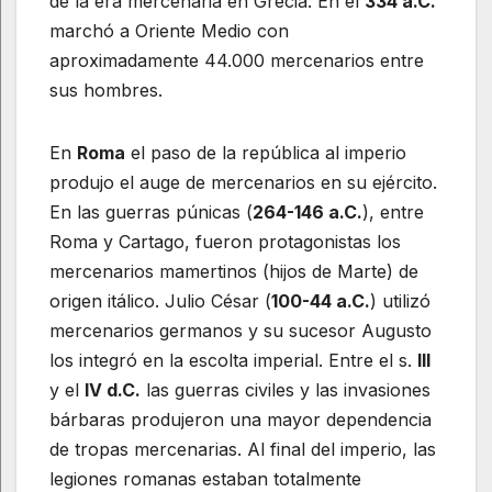
de la era mercenaria en Grecia. En el
334 a.C.
marchó a Oriente Medio con
aproximadamente 44.000 mercenarios entre
sus hombres.
En
Roma
el paso de la república al imperio
produjo el auge de mercenarios en su ejército.
En las guerras púnicas (
264-146 a.C.
), entre
Roma y Cartago, fueron protagonistas los
mercenarios mamertinos (hijos de Marte) de
origen itálico. Julio César (
100-44 a.C.
) utilizó
mercenarios germanos y su sucesor Augusto
los integró en la escolta imperial. Entre el s.
III
y el
IV d.C.
las guerras civiles y las invasiones
bárbaras produjeron una mayor dependencia
de tropas mercenarias. Al final del imperio, las
legiones romanas estaban totalmente