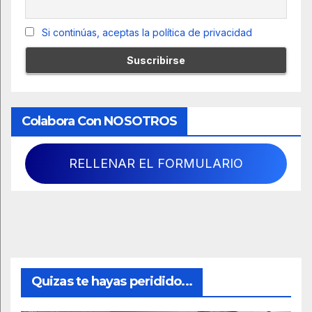
Si continúas, aceptas la política de privacidad
Colabora Con NOSOTROS
RELLENAR EL FORMULARIO
Quizas te hayas peridido...