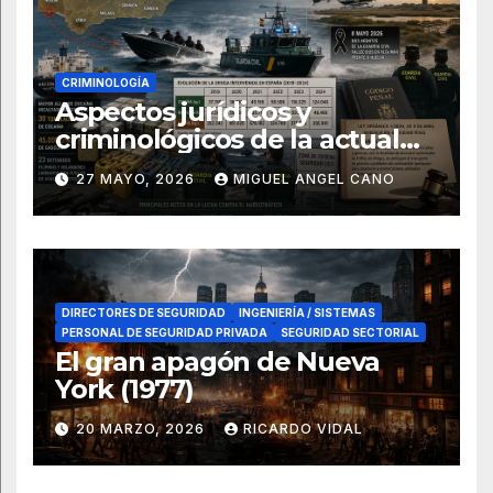
CRIMINOLOGÍA
Aspectos jurídicos y
criminológicos de la actual
lucha contra el narcotráfico
27 MAYO, 2026
MIGUEL ANGEL CANO
en el sur de España
DIRECTORES DE SEGURIDAD
INGENIERÍA / SISTEMAS
PERSONAL DE SEGURIDAD PRIVADA
SEGURIDAD SECTORIAL
El gran apagón de Nueva
York (1977)
20 MARZO, 2026
RICARDO VIDAL