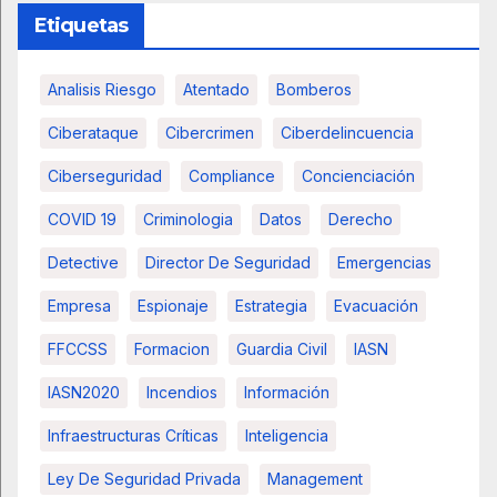
Etiquetas
Analisis Riesgo
Atentado
Bomberos
Ciberataque
Cibercrimen
Ciberdelincuencia
Ciberseguridad
Compliance
Concienciación
COVID 19
Criminologia
Datos
Derecho
Detective
Director De Seguridad
Emergencias
Empresa
Espionaje
Estrategia
Evacuación
FFCCSS
Formacion
Guardia Civil
IASN
IASN2020
Incendios
Información
Infraestructuras Críticas
Inteligencia
Ley De Seguridad Privada
Management