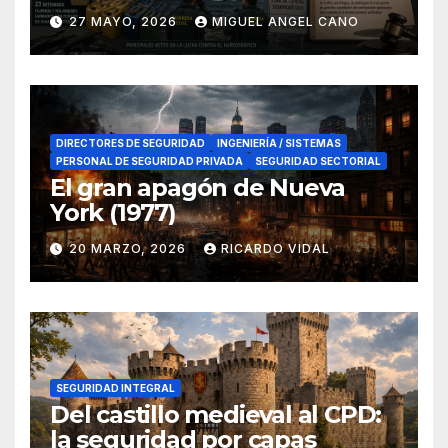
lucha contra el narcotráfico
27 MAYO, 2026
MIGUEL ANGEL CANO
en el sur de España
DIRECTORES DE SEGURIDAD
INGENIERÍA / SISTEMAS
PERSONAL DE SEGURIDAD PRIVADA
SEGURIDAD SECTORIAL
El gran apagón de Nueva
York (1977)
20 MARZO, 2026
RICARDO VIDAL
SEGURIDAD INTEGRAL
Del castillo medieval al CPD:
la seguridad por capas