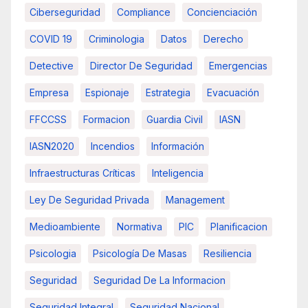
Ciberseguridad
Compliance
Concienciación
COVID 19
Criminologia
Datos
Derecho
Detective
Director De Seguridad
Emergencias
Empresa
Espionaje
Estrategia
Evacuación
FFCCSS
Formacion
Guardia Civil
IASN
IASN2020
Incendios
Información
Infraestructuras Críticas
Inteligencia
Ley De Seguridad Privada
Management
Medioambiente
Normativa
PIC
Planificacion
Psicologia
Psicología De Masas
Resiliencia
Seguridad
Seguridad De La Informacion
Seguridad Integral
Seguridad Nacional