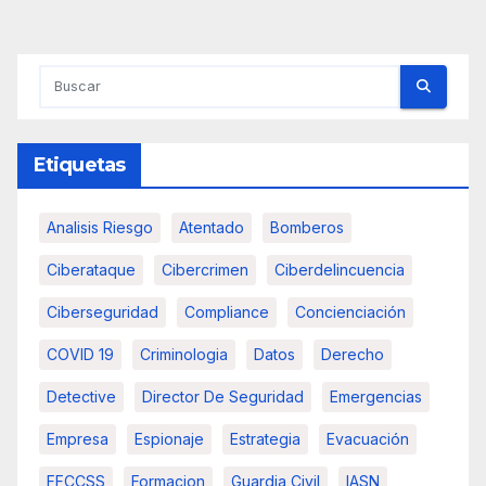
Etiquetas
Analisis Riesgo
Atentado
Bomberos
Ciberataque
Cibercrimen
Ciberdelincuencia
Ciberseguridad
Compliance
Concienciación
COVID 19
Criminologia
Datos
Derecho
Detective
Director De Seguridad
Emergencias
Empresa
Espionaje
Estrategia
Evacuación
FFCCSS
Formacion
Guardia Civil
IASN