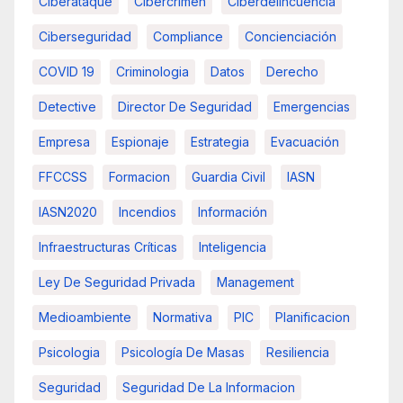
Ciberataque
Cibercrimen
Ciberdelincuencia
Ciberseguridad
Compliance
Concienciación
COVID 19
Criminologia
Datos
Derecho
Detective
Director De Seguridad
Emergencias
Empresa
Espionaje
Estrategia
Evacuación
FFCCSS
Formacion
Guardia Civil
IASN
IASN2020
Incendios
Información
Infraestructuras Críticas
Inteligencia
Ley De Seguridad Privada
Management
Medioambiente
Normativa
PIC
Planificacion
Psicologia
Psicología De Masas
Resiliencia
Seguridad
Seguridad De La Informacion