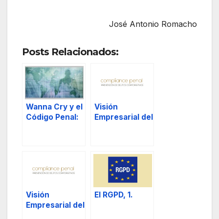
José Antonio Romacho
Posts Relacionados:
Wanna Cry y el
Visión
Código Penal:
Empresarial del
artículos 264,
Compliance
264 bis y 264
Penal, I.
ter.
Visión
El RGPD, 1.
Empresarial del
Compliance