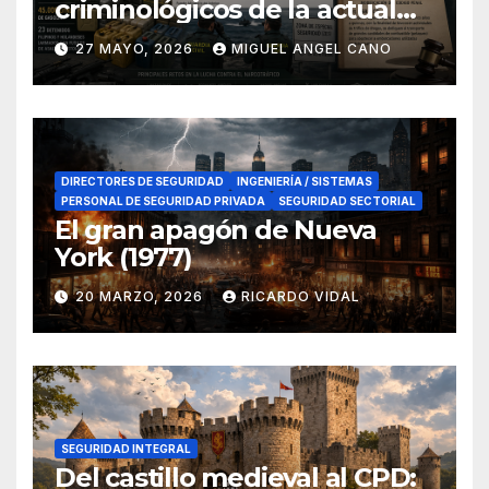
criminológicos de la actual
lucha contra el narcotráfico
27 MAYO, 2026
MIGUEL ANGEL CANO
en el sur de España
DIRECTORES DE SEGURIDAD
INGENIERÍA / SISTEMAS
PERSONAL DE SEGURIDAD PRIVADA
SEGURIDAD SECTORIAL
El gran apagón de Nueva
York (1977)
20 MARZO, 2026
RICARDO VIDAL
SEGURIDAD INTEGRAL
Del castillo medieval al CPD: