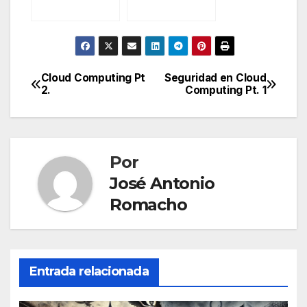
Penal, y II.
Cloud Computing Pt
Seguridad en Cloud
Navegación
2.
Computing Pt. 1
de
entradas
Por
José Antonio
Romacho
Entrada relacionada