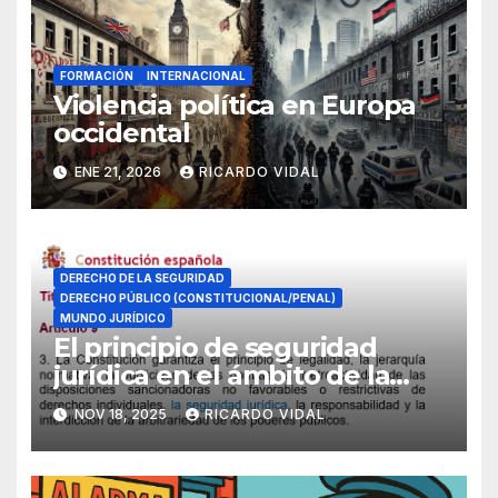
FORMACIÓN
INTERNACIONAL
Violencia política en Europa
occidental
ENE 21, 2026
RICARDO VIDAL
DERECHO DE LA SEGURIDAD
DERECHO PÚBLICO (CONSTITUCIONAL/PENAL)
MUNDO JURÍDICO
El principio de seguridad
jurídica en el ámbito de la
seguridad pública
NOV 18, 2025
RICARDO VIDAL