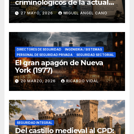
criminológicos de la actual
lucha contra el narcotráfico
27 MAYO, 2026
MIGUEL ANGEL CANO
en el sur de España
DIRECTORES DE SEGURIDAD
INGENIERÍA / SISTEMAS
PERSONAL DE SEGURIDAD PRIVADA
SEGURIDAD SECTORIAL
El gran apagón de Nueva
York (1977)
20 MARZO, 2026
RICARDO VIDAL
SEGURIDAD INTEGRAL
Del castillo medieval al CPD: