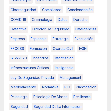
Ciberataque
Cibercrimen
Ciberdelincuencia
Ciberseguridad
Compliance
Concienciación
COVID 19
Criminologia
Datos
Derecho
Detective
Director De Seguridad
Emergencias
Empresa
Espionaje
Estrategia
Evacuación
FFCCSS
Formacion
Guardia Civil
IASN
IASN2020
Incendios
Información
Infraestructuras Críticas
Inteligencia
Ley De Seguridad Privada
Management
Medioambiente
Normativa
PIC
Planificacion
Psicologia
Psicología De Masas
Resiliencia
Seguridad
Seguridad De La Informacion