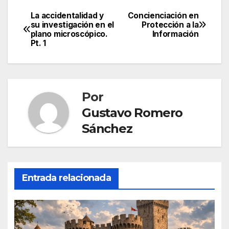
La accidentalidad y
Concienciación en
Navegación
su investigación en el
Protección a la
plano microscópico.
Información
de
Pt. 1
entradas
Por
Gustavo Romero
Sánchez
Entrada relacionada