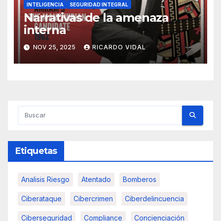
INTELIGENCIA
SEGURIDAD INTEGRAL
Narrativas de la amenaza
interna
NOV 25, 2025
RICARDO VIDAL
Etiquetas
Analisis Riesgo
Atentado
Bomberos
Ciberataque
Cibercrimen
Ciberdelincuencia
Ciberseguridad
Compliance
Concienciación