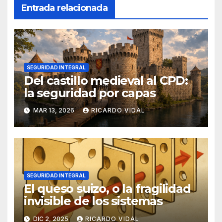
Entrada relacionada
SEGURIDAD INTEGRAL
Del castillo medieval al CPD:
la seguridad por capas
MAR 13, 2026
RICARDO VIDAL
SEGURIDAD INTEGRAL
El queso suizo, o la fragilidad
invisible de los sistemas
DIC 2, 2025
RICARDO VIDAL