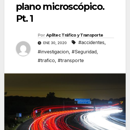
plano microscópico.
Pt. 1
Por
Aplitec Tráfico y Transporte
#accidentes
,
ENE 30, 2020
#investigacion
,
#Seguridad
,
#trafico
,
#transporte