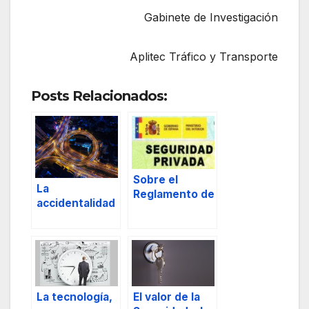
Gabinete de Investigación
Aplitec Tráfico y Transporte
Posts Relacionados:
Sobre el
La
Reglamento de
accidentalidad
Seguridad
y su
Privada.
investigación
en el plano
microscópico.
Pt. 2
La tecnología,
El valor de la