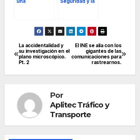
una
Seguridad y la
herramienta
Seguridad
para los
como Valor.
buenos, pero
Derecho,
también para
Necesidad y
los malos.
Garantía.
La accidentalidad y
El INE se alía con los
Navegación
su investigación en el
gigantes de las
plano microscópico.
comunicaciones para
de
Pt. 2
rastrearnos.
entradas
Por
Aplitec Tráfico y
Transporte