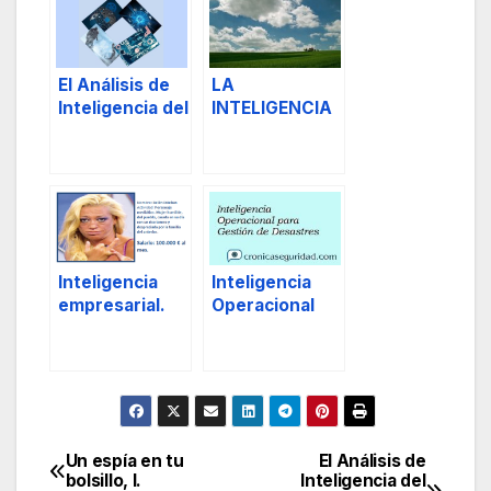
El Análisis de
LA
Inteligencia del
INTELIGENCIA
Responsable
QUE
de Seguridad,
NECESITAMOS,
I.
un pie en la
«tierra» y otro
en la «nube»
Inteligencia
Inteligencia
empresarial.
Operacional
para Gestión
de Desastres.
Un espía en tu
El Análisis de
Navegación
bolsillo, I.
Inteligencia del