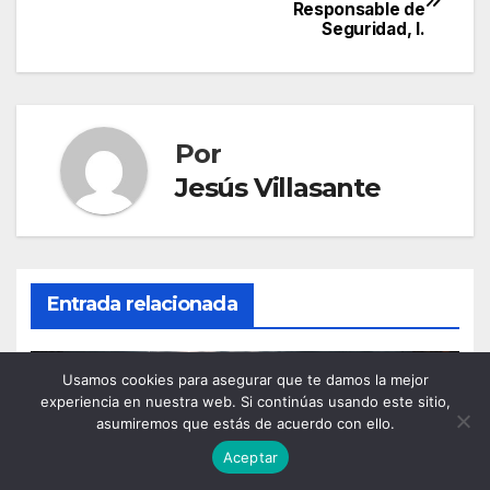
Responsable de
de
Seguridad, I.
entradas
Por
Jesús Villasante
Entrada relacionada
Usamos cookies para asegurar que te damos la mejor
experiencia en nuestra web. Si continúas usando este sitio,
DIRECTORES DE SEGURIDAD
INGENIERÍA / SISTEMAS
asumiremos que estás de acuerdo con ello.
PERSONAL DE SEGURIDAD PRIVADA
SEGURIDAD SECTORIAL
Aceptar
El gran apagón de Nueva