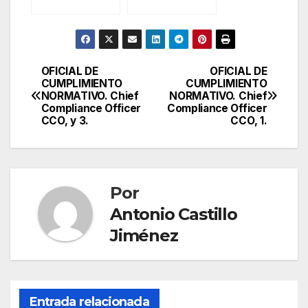
Penal, I.
Penal, y II.
OFICIAL DE
OFICIAL DE
Navegación
CUMPLIMIENTO
CUMPLIMIENTO
NORMATIVO. Chief
NORMATIVO. Chief
de
Compliance Officer
Compliance Officer
CCO, y 3.
CCO, 1.
entradas
Por
Antonio Castillo
Jiménez
Entrada relacionada