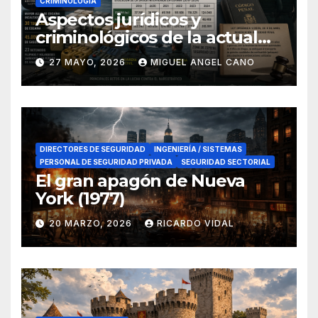
CRIMINOLOGÍA
Aspectos jurídicos y
criminológicos de la actual
lucha contra el narcotráfico
27 MAYO, 2026
MIGUEL ANGEL CANO
en el sur de España
DIRECTORES DE SEGURIDAD
INGENIERÍA / SISTEMAS
PERSONAL DE SEGURIDAD PRIVADA
SEGURIDAD SECTORIAL
El gran apagón de Nueva
York (1977)
20 MARZO, 2026
RICARDO VIDAL