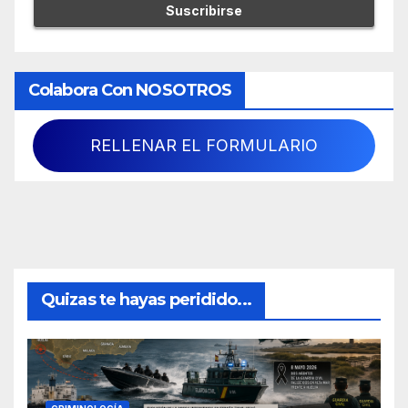
Colabora Con NOSOTROS
RELLENAR EL FORMULARIO
Quizas te hayas peridido...