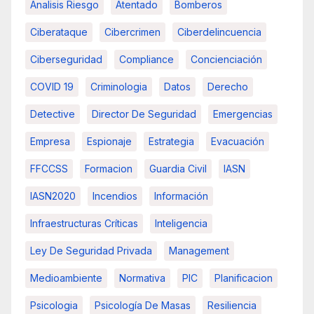
Analisis Riesgo
Atentado
Bomberos
Ciberataque
Cibercrimen
Ciberdelincuencia
Ciberseguridad
Compliance
Concienciación
COVID 19
Criminologia
Datos
Derecho
Detective
Director De Seguridad
Emergencias
Empresa
Espionaje
Estrategia
Evacuación
FFCCSS
Formacion
Guardia Civil
IASN
IASN2020
Incendios
Información
Infraestructuras Críticas
Inteligencia
Ley De Seguridad Privada
Management
Medioambiente
Normativa
PIC
Planificacion
Psicologia
Psicología De Masas
Resiliencia