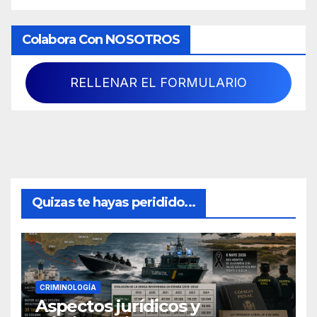
Colabora Con NOSOTROS
RELLENAR EL FORMULARIO
Quizas te hayas peridido...
CRIMINOLOGÍA
Aspectos jurídicos y