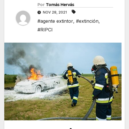
Por
Tomás Hervás
NOV 28, 2021
#agente extintor
,
#extinción
,
#RIPCI