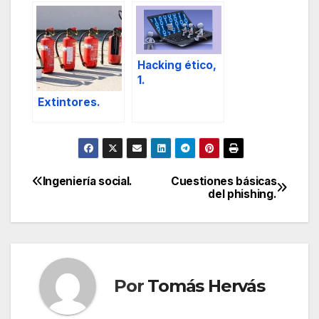
Hacking ético,
1.
Extintores.
Ingeniería social.
Cuestiones básicas
Navegación
del phishing.
de
entradas
Por
Tomás Hervás