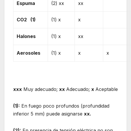
Espuma
(2) xx
xx
CO2 (1)
(1) x
x
Halones
(1) x
xx
Aerosoles
(1) x
x
x
xxx
Muy adecuado;
xx
Adecuado;
x
Aceptable
(1):
En fuego poco profundos (profundidad
inferior 5 mm) puede asignarse
xx.
(2):
En presencia de tensión eléctrica no son