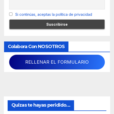
Si continúas, aceptas la política de privacidad
Colabora Con NOSOTROS
RELLENAR EL FORMULARIO
Quizas te hayas peridido...