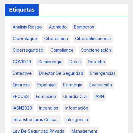
Etiquetas
Analisis Riesgo
Atentado
Bomberos
Ciberataque
Cibercrimen
Ciberdelincuencia
Ciberseguridad
Compliance
Concienciación
COVID 19
Criminologia
Datos
Derecho
Detective
Director De Seguridad
Emergencias
Empresa
Espionaje
Estrategia
Evacuación
FFCCSS
Formacion
Guardia Civil
IASN
IASN2020
Incendios
Información
Infraestructuras Críticas
Inteligencia
Ley De Seguridad Privada
Management