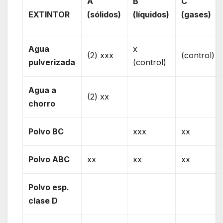
A
B
C
EXTINTOR
(sólidos)
(líquidos)
(gases)
Agua
x
(2) xxx
(control)
pulverizada
(control)
Agua a
(2) xx
chorro
Polvo BC
xxx
xx
Polvo ABC
xx
xx
xx
Polvo esp.
clase D