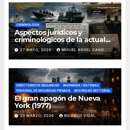
CRIMINOLOGÍA
Aspectos jurídicos y
criminológicos de la actual
lucha contra el narcotráfico
27 MAYO, 2026
MIGUEL ANGEL CANO
en el sur de España
DIRECTORES DE SEGURIDAD
INGENIERÍA / SISTEMAS
PERSONAL DE SEGURIDAD PRIVADA
SEGURIDAD SECTORIAL
El gran apagón de Nueva
York (1977)
20 MARZO, 2026
RICARDO VIDAL