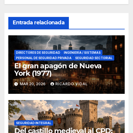
Entrada relacionada
DIRECTORES DE SEGURIDAD
INGENIERÍA / SISTEMAS
PERSONAL DE SEGURIDAD PRIVADA
SEGURIDAD SECTORIAL
El gran apagón de Nueva
York (1977)
MAR 20, 2026
RICARDO VIDAL
SEGURIDAD INTEGRAL
Del castillo medieval al CPD: