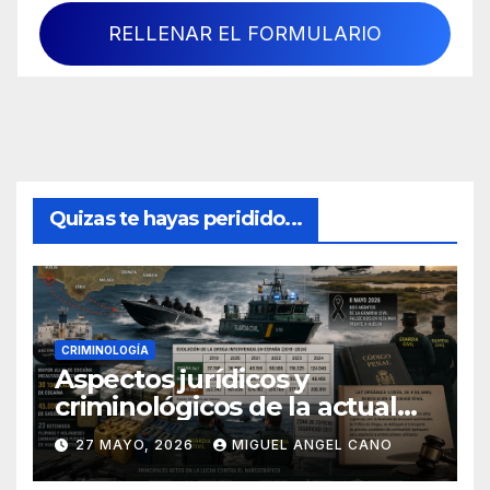
RELLENAR EL FORMULARIO
Quizas te hayas peridido...
CRIMINOLOGÍA
Aspectos jurídicos y
criminológicos de la actual
lucha contra el narcotráfico
27 MAYO, 2026
MIGUEL ANGEL CANO
en el sur de España