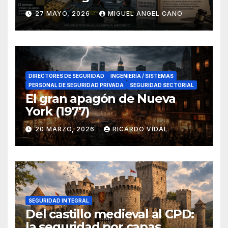
lucha contra el narcotráfico
27 MAYO, 2026
MIGUEL ANGEL CANO
en el sur de España
DIRECTORES DE SEGURIDAD
INGENIERÍA / SISTEMAS
PERSONAL DE SEGURIDAD PRIVADA
SEGURIDAD SECTORIAL
El gran apagón de Nueva
York (1977)
20 MARZO, 2026
RICARDO VIDAL
SEGURIDAD INTEGRAL
Del castillo medieval al CPD:
la seguridad por capas