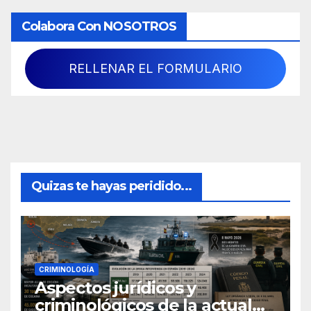
Colabora Con NOSOTROS
RELLENAR EL FORMULARIO
Quizas te hayas peridido...
CRIMINOLOGÍA
Aspectos jurídicos y
criminológicos de la actual