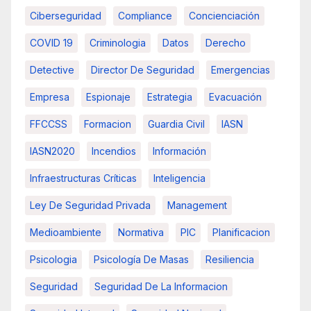
Ciberseguridad
Compliance
Concienciación
COVID 19
Criminologia
Datos
Derecho
Detective
Director De Seguridad
Emergencias
Empresa
Espionaje
Estrategia
Evacuación
FFCCSS
Formacion
Guardia Civil
IASN
IASN2020
Incendios
Información
Infraestructuras Críticas
Inteligencia
Ley De Seguridad Privada
Management
Medioambiente
Normativa
PIC
Planificacion
Psicologia
Psicología De Masas
Resiliencia
Seguridad
Seguridad De La Informacion