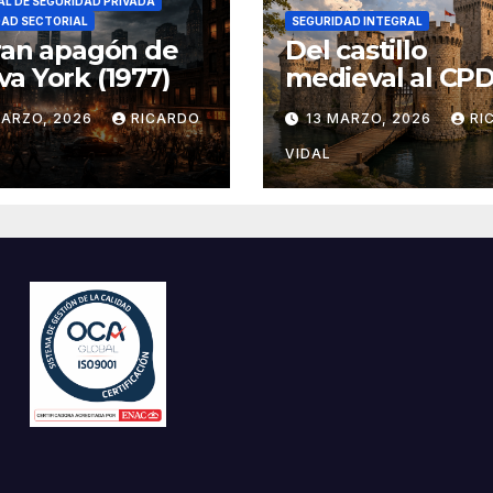
L DE SEGURIDAD PRIVADA
DAD SECTORIAL
SEGURIDAD INTEGRAL
ran apagón de
Del castillo
a York (1977)
medieval al CPD:
seguridad por c
MARZO, 2026
RICARDO
13 MARZO, 2026
RI
VIDAL