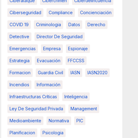
Ciberataque
Cibercrimen
Ciberdelincuencia
Ciberseguridad
Compliance
Concienciación
COVID 19
Criminologia
Datos
Derecho
Detective
Director De Seguridad
Emergencias
Empresa
Espionaje
Estrategia
Evacuación
FFCCSS
Formacion
Guardia Civil
IASN
IASN2020
Incendios
Información
Infraestructuras Críticas
Inteligencia
Ley De Seguridad Privada
Management
Medioambiente
Normativa
PIC
Planificacion
Psicologia