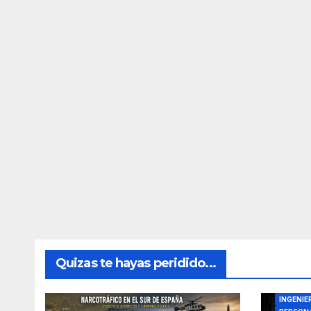
Quizas te hayas peridido...
DIRECTO
INGENIE