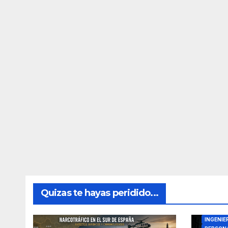
Quizas te hayas peridido...
DIRECTO
INGENIE