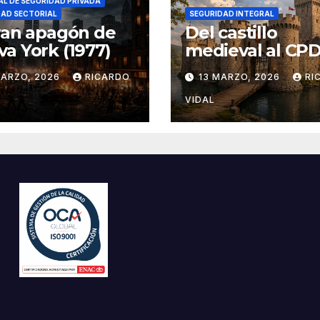
L DE SEGURIDAD PRIVADA
DAD SECTORIAL
SEGURIDAD INTEGRAL
ran apagón de
Del castillo
a York (1977)
medieval al CPD:
seguridad por c
MARZO, 2026
RICARDO
13 MARZO, 2026
RI
VIDAL