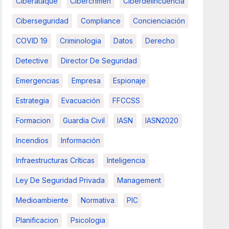
Ciberataque
Cibercrimen
Ciberdelincuencia
Ciberseguridad
Compliance
Concienciación
COVID 19
Criminologia
Datos
Derecho
Detective
Director De Seguridad
Emergencias
Empresa
Espionaje
Estrategia
Evacuación
FFCCSS
Formacion
Guardia Civil
IASN
IASN2020
Incendios
Información
Infraestructuras Críticas
Inteligencia
Ley De Seguridad Privada
Management
Medioambiente
Normativa
PIC
Planificacion
Psicologia