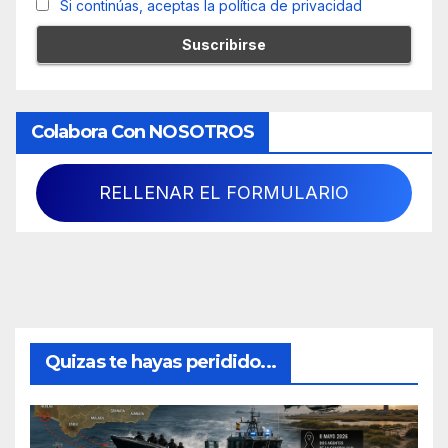
Si continúas, aceptas la política de privacidad
Colabora Con NOSOTROS
RELLENAR EL FORMULARIO
Quizas te hayas peridido...