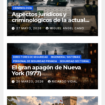
CRIMINOLOGÍA
Aspectos jurídicos y
criminológicos de la actual
lucha contra el narcotráfico
27 MAYO, 2026
MIGUEL ANGEL CANO
en el sur de España
DIRECTORES DE SEGURIDAD
INGENIERÍA / SISTEMAS
PERSONAL DE SEGURIDAD PRIVADA
SEGURIDAD SECTORIAL
El gran apagón de Nueva
York (1977)
20 MARZO, 2026
RICARDO VIDAL