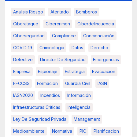
Analisis Riesgo
Atentado
Bomberos
Ciberataque
Cibercrimen
Ciberdelincuencia
Ciberseguridad
Compliance
Concienciación
COVID 19
Criminologia
Datos
Derecho
Detective
Director De Seguridad
Emergencias
Empresa
Espionaje
Estrategia
Evacuación
FFCCSS
Formacion
Guardia Civil
IASN
IASN2020
Incendios
Información
Infraestructuras Críticas
Inteligencia
Ley De Seguridad Privada
Management
Medioambiente
Normativa
PIC
Planificacion