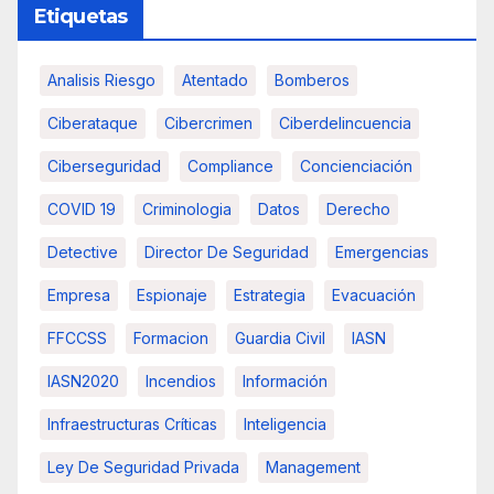
Etiquetas
Analisis Riesgo
Atentado
Bomberos
Ciberataque
Cibercrimen
Ciberdelincuencia
Ciberseguridad
Compliance
Concienciación
COVID 19
Criminologia
Datos
Derecho
Detective
Director De Seguridad
Emergencias
Empresa
Espionaje
Estrategia
Evacuación
FFCCSS
Formacion
Guardia Civil
IASN
IASN2020
Incendios
Información
Infraestructuras Críticas
Inteligencia
Ley De Seguridad Privada
Management