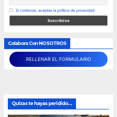
Si continúas, aceptas la política de privacidad
Colabora Con NOSOTROS
RELLENAR EL FORMULARIO
Quizas te hayas peridido...