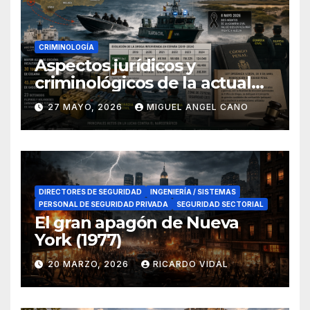
CRIMINOLOGÍA
Aspectos jurídicos y
criminológicos de la actual
lucha contra el narcotráfico
27 MAYO, 2026
MIGUEL ANGEL CANO
en el sur de España
DIRECTORES DE SEGURIDAD
INGENIERÍA / SISTEMAS
PERSONAL DE SEGURIDAD PRIVADA
SEGURIDAD SECTORIAL
El gran apagón de Nueva
York (1977)
20 MARZO, 2026
RICARDO VIDAL