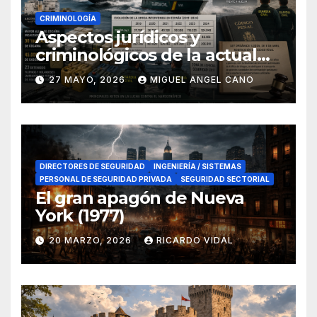
CRIMINOLOGÍA
Aspectos jurídicos y
criminológicos de la actual
lucha contra el narcotráfico
27 MAYO, 2026
MIGUEL ANGEL CANO
en el sur de España
DIRECTORES DE SEGURIDAD
INGENIERÍA / SISTEMAS
PERSONAL DE SEGURIDAD PRIVADA
SEGURIDAD SECTORIAL
El gran apagón de Nueva
York (1977)
20 MARZO, 2026
RICARDO VIDAL