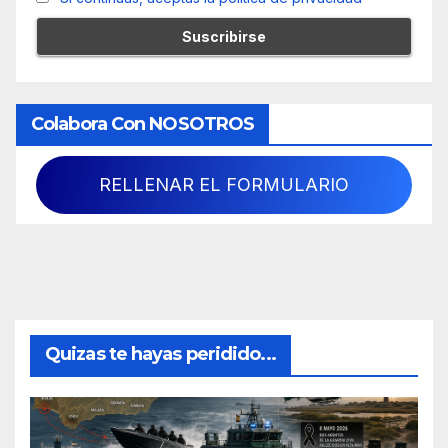
Colabora Con NOSOTROS
RELLENAR EL FORMULARIO
Quizas te hayas peridido...