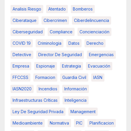
Analisis Riesgo
Atentado
Bomberos
Ciberataque
Cibercrimen
Ciberdelincuencia
Ciberseguridad
Compliance
Concienciación
COVID 19
Criminologia
Datos
Derecho
Detective
Director De Seguridad
Emergencias
Empresa
Espionaje
Estrategia
Evacuación
FFCCSS
Formacion
Guardia Civil
IASN
IASN2020
Incendios
Información
Infraestructuras Críticas
Inteligencia
Ley De Seguridad Privada
Management
Medioambiente
Normativa
PIC
Planificacion