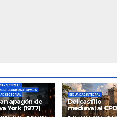
RES DE SEGURIDAD
RÍA / SISTEMAS
L DE SEGURIDAD PRIVADA
DAD SECTORIAL
SEGURIDAD INTEGRAL
ran apagón de
Del castillo
a York (1977)
medieval al CPD:
seguridad por c